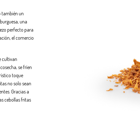
no también un
mburguesa, una
erezo perfecto para
das
ración, el comercio
!
 cultivan
cosecha, se fríen
ístico toque
itas no solo sean
entes. Gracias a
s cebollas fritas