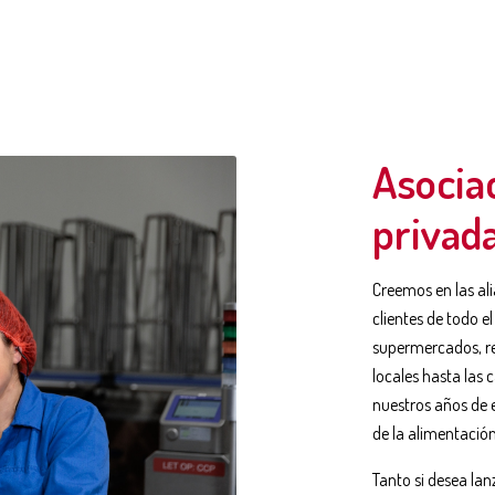
Asocia
privad
Creemos en las al
clientes de todo e
supermercados, re
locales hasta las
nuestros años de 
de la alimentación
Tanto si desea la