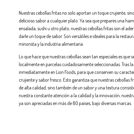
¡cultivadas
Nuestras cebollas fritas no solo aportan un toque crujiente, si
delicioso sabor a cualquier plato. Ya sea que prepares una ha
ensalada, sushi u otro plato, nuestras cebollas fritas son el ad
localmente, ama
darle un toque de sabor. Son versátiles e ideales para la restau
minorista y la industria alimentaria.
en todo el mundo
Lo que hace que nuestras cebollas sean tan especiales es que se
localmente en parcelas cuidadosamente seleccionadas. Tras la 
inmediatamente en Lion Foods, para que conserven su caracter
Nuestros productos
crujiente y sabor fresco. Esto garantiza que nuestras cebollas fr
de alta calidad, sino también de un sabor y una textura consist
nuestra constante atención a la calidad y la innovación, nuestra
ya son apreciadas en más de 80 países, bajo diversas marcas.