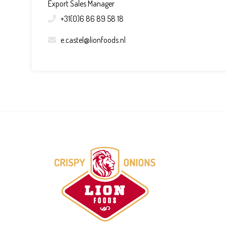
Export Sales Manager
+31(0)6 86 89 58 18
e.castel@lionfoods.nl