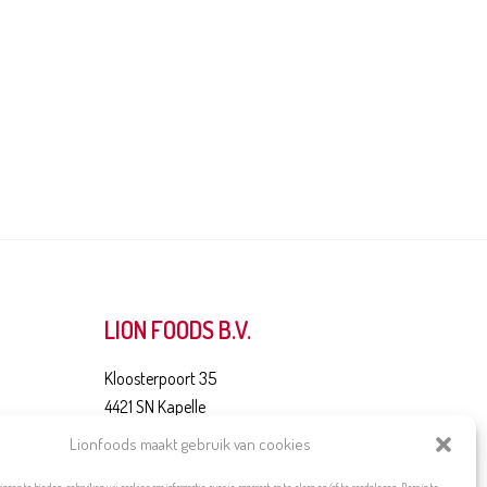
LION FOODS B.V.
Kloosterpoort 35
4421 SN Kapelle
Lionfoods maakt gebruik van cookies
+31 (0) 166 - 663 644