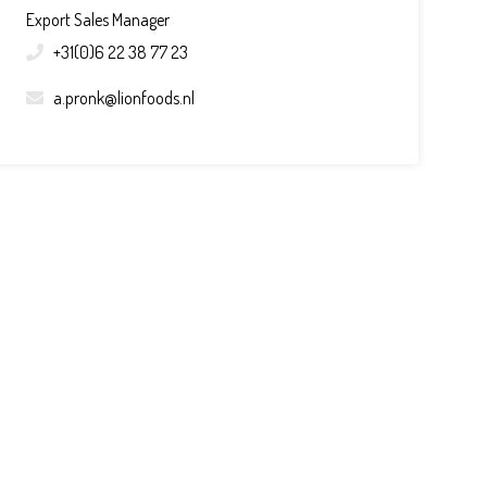
Export Sales Manager
+31(0)6 22 38 77 23
a.pronk@lionfoods.nl