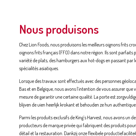
Nous produisons
Chez Lion Foods, nous produisons les meilleurs oignons frits crou
oignons frits français (FFO) dans notre région. Ils sont parfait
variété de plats, des hamburgers aux hot-dogs en passant par le
spécialités asiatiques.
Lorsque des travaux sont effectués avec des personnes géoloca
Bas et en Belgique, nous avons l’intention de vous assurer que 
mesure de garantir une certaine qualité. La porte est zorgvuldi
blijven de uien heerlijk krokant et behouden ze hun authentiqu
Parmi les produits exclusifs de King’s Harvest, nous avons un d
producteurs de marque privée qui fabriquent des produits pou
détail et la restauration. Dankzij onze flexibele productiefacilite