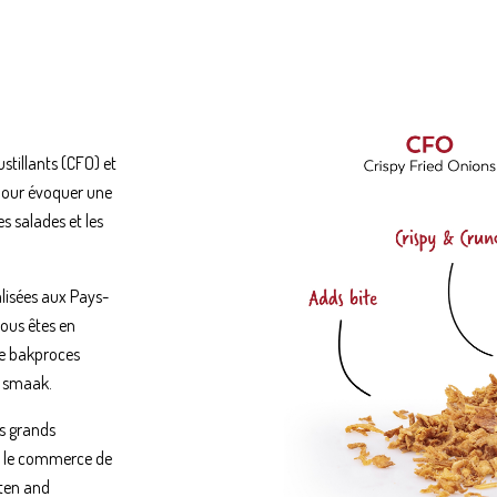
stillants (CFO) et
s pour évoquer une
s salades et les
lisées aux Pays-
vous êtes en
ge bakproces
e smaak.
es grands
r le commerce de
iten and