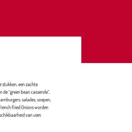
e stukken, een zachte
n de “green bean casserole”,
 hamburgers, salades, soepen,
 French Fried Onions worden
eschikbaarheid van uien