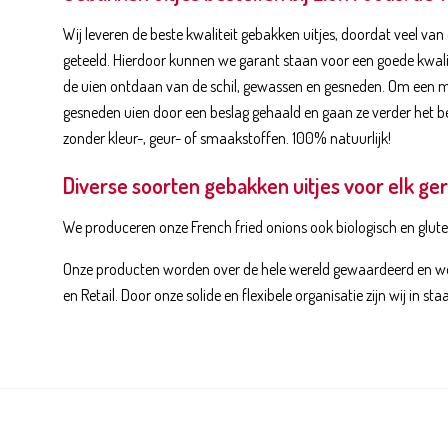
Wij leveren de beste kwaliteit gebakken uitjes, doordat veel van 
geteeld. Hierdoor kunnen we garant staan voor een goede kwali
de uien ontdaan van de schil, gewassen en gesneden. Om een 
gesneden uien door een beslag gehaald en gaan ze verder het be
zonder kleur-, geur- of smaakstoffen. 100% natuurlijk!
Diverse soorten gebakken uitjes voor elk ge
We produceren onze French fried onions ook biologisch en gluten
Onze producten worden over de hele wereld gewaardeerd en wor
en Retail. Door onze solide en flexibele organisatie zijn wij in 