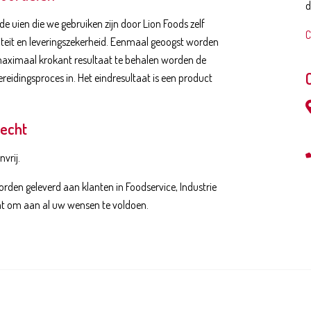
d
de uien die we gebruiken zijn door Lion Foods zelf
C
teit en leveringszekerheid. Eenmaal geoogst worden
maximaal krokant resultaat te behalen worden de
reidingsproces in. Het eindresultaat is een product
recht
vrij.
den geleverd aan klanten in Foodservice, Industrie
staat om aan al uw wensen te voldoen.