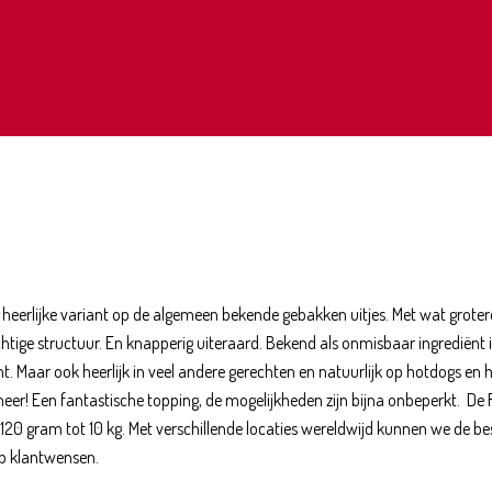
n heerlijke variant op de algemeen bekende gebakken uitjes. Met wat groter
ige structuur. En knapperig uiteraard. Bekend als onmisbaar ingrediënt i
. Maar ook heerlijk in veel andere gerechten en natuurlijk op hotdogs en
eer! Een fantastische topping, de mogelijkheden zijn bijna onbeperkt. De
120 gram tot 10 kg. Met verschillende locaties wereldwijd kunnen we de b
op klantwensen.