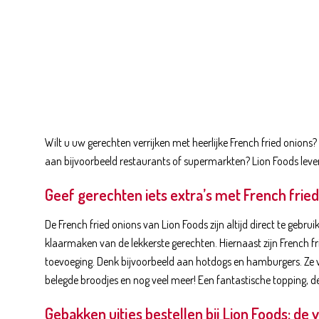
Wilt u uw gerechten verrijken met heerlijke French fried onions?
aan bijvoorbeeld restaurants of supermarkten? Lion Foods leve
Geef gerechten iets extra’s met French fried
De French fried onions van Lion Foods zijn altijd direct te gebrui
klaarmaken van de lekkerste gerechten. Hiernaast zijn French fri
toevoeging. Denk bijvoorbeeld aan hotdogs en hamburgers. Ze
belegde broodjes en nog veel meer! Een fantastische topping, de
Gebakken uitjes bestellen bij Lion Foods: de