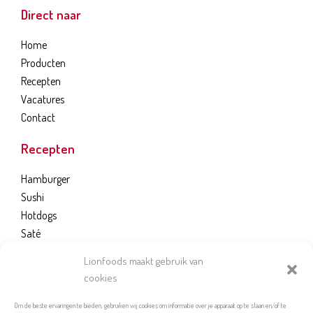
Direct naar
Home
Producten
Recepten
Vacatures
Contact
Recepten
Hamburger
Sushi
Hotdogs
Saté
Brooddeeg
Lionfoods maakt gebruik van
cookies
LION FOODS B.V.
Om de beste ervaringen te bieden, gebruiken wij cookies om informatie over je apparaat op te slaan en/of te