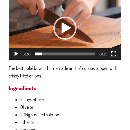
Player
00:00
00:20
The best poké bowl is homemade and, of course, topped with
crispy fried onions.
Ingredients
2 cups of rice
Olive oil
200g smoked salmon
1 shallot
1 mango