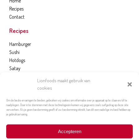
Home
Recipes
Contact
Recipes
Hamburger
Sushi
Hotdogs
Satay
Bread Dough
Lionfoods maakt gebruik van
cookies
LION FOODS B.V.
Om de beste ervaringen te bieden, gebruiken wij cookies om informatie over je apparaat op te slaan en/of te
Kloosterpoort 35
raadplegen. Door in te stemmen met deze technologieën kunnen wij gegevens zoals surfgedrag op deze site
verwerken. Als je geen toestemming geeft of uw toestemming intrekt, kan dit een nadelige invloed hebben op
4421 SN Kapelle
je gebruikservaring.
+31 (0) 166 - 663 644
Accepteren