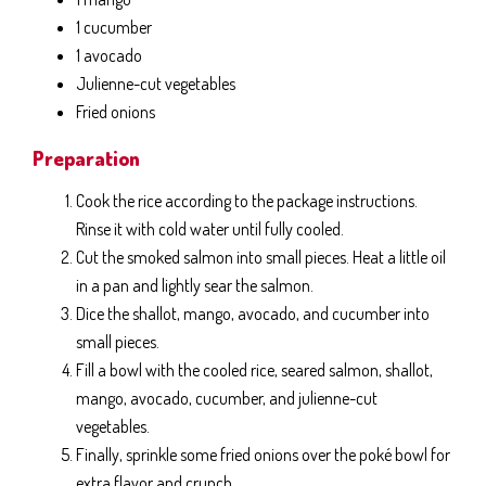
1 cucumber
1 avocado
Julienne-cut vegetables
Fried onions
Preparation
Cook the rice according to the package instructions.
Rinse it with cold water until fully cooled.
Cut the smoked salmon into small pieces. Heat a little oil
in a pan and lightly sear the salmon.
Dice the shallot, mango, avocado, and cucumber into
small pieces.
Fill a bowl with the cooled rice, seared salmon, shallot,
mango, avocado, cucumber, and julienne-cut
vegetables.
Finally, sprinkle some fried onions over the poké bowl for
extra flavor and crunch.